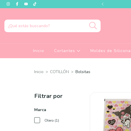
és visitar nuestro showroom!
Inicio
Cortantes
Moldes de Silicon
Inicio
>
COTILLÓN
>
Bolsitas
Filtrar por
Marca
Otero (1)