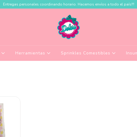
Entregas personales coordinando horario. Hacemos envíos a todo el país!!!
a
Herramientas
Sprinkles Comestibles
Insu