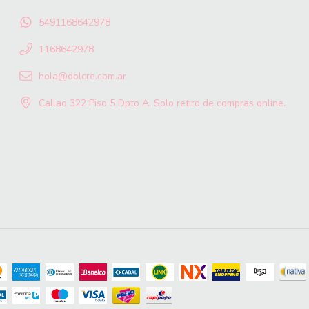
5491168642978
1168642978
hola@dolcre.com.ar
Callao 322 Piso 5 Dpto A. Solo retiro de compras online.