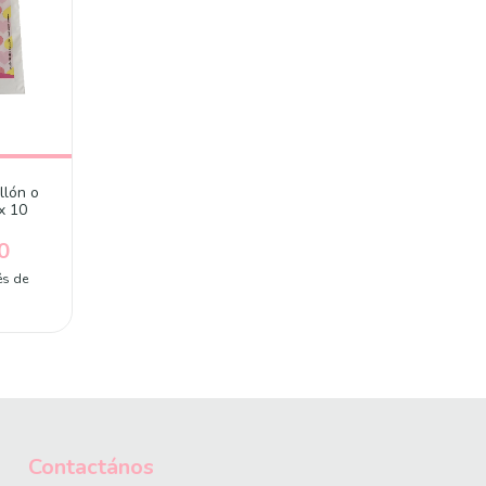
llón o
x 10
0
és de
Contactános