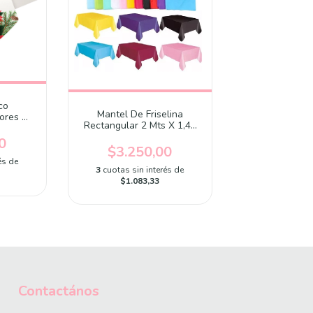
co
Mantel De Friselina
lores De
Rectangular 2 Mts X 1,40
dad
Mts Rosa Claro
0
$3.250,00
és de
3
cuotas sin interés de
$1.083,33
Contactános