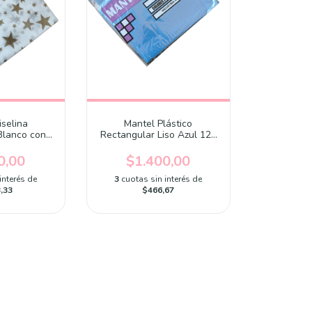
iselina
Mantel Plástico
Blanco con
Rectangular Liso Azul 120
x 1.80 mts x
cm x 180 cm x unidad
ad
0,00
$1.400,00
interés de
3
cuotas sin interés de
,33
$466,67