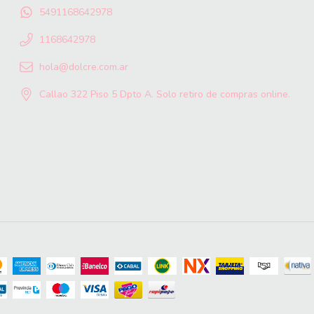
5491168642978
1168642978
hola@dolcre.com.ar
Callao 322 Piso 5 Dpto A. Solo retiro de compras online.