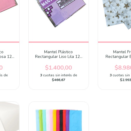
co
Mantel Plástico
Mantel Fr
Rosa 120
Rectangular Liso Lila 120
Rectangular 
nidad
cm x 180 cm x unidad
estrellas 1.10 
unid
0
$1.400,00
$8.98
és de
3
cuotas sin interés de
3
cuotas sin 
$466,67
$2.993