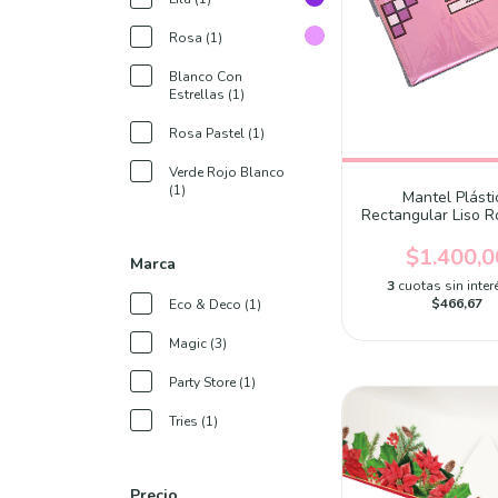
Rosa (1)
Blanco Con
Estrellas (1)
Rosa Pastel (1)
Verde Rojo Blanco
(1)
Mantel Plásti
Rectangular Liso 
cm x 180 cm x u
$1.400,0
Marca
3
cuotas sin inter
$466,67
Eco & Deco (1)
Magic (3)
Party Store (1)
Tries (1)
Precio