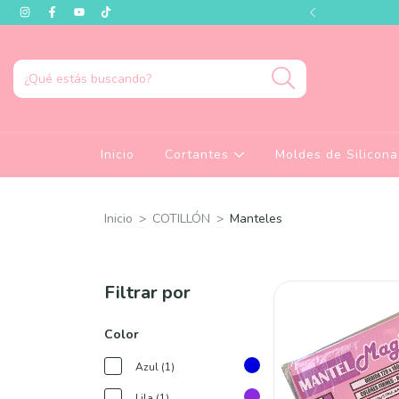
és visitar nuestro showroom!
Inicio
Cortantes
Moldes de Silicon
Inicio
>
COTILLÓN
>
Manteles
Filtrar por
Color
Azul (1)
Lila (1)