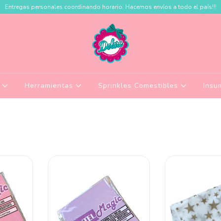
Entregas personales coordinando horario. Hacemos envíos a todo el país!!!
a
Herramientas
Sprinkles Comestibles
Insu