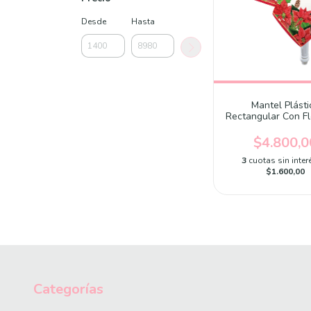
Desde
Hasta
Mantel Plásti
Rectangular Con F
Navidad x uni
$4.800,0
3
cuotas sin inter
$1.600,00
Categorías