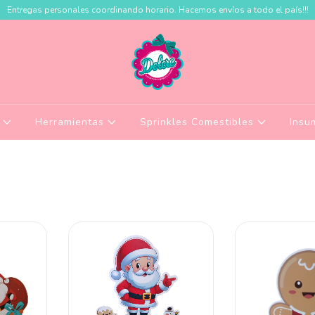
Entregas personales coordinando horario. Hacemos envíos a todo el país!!!
a
Herramientas
Sprinkles Comestibles
Insu