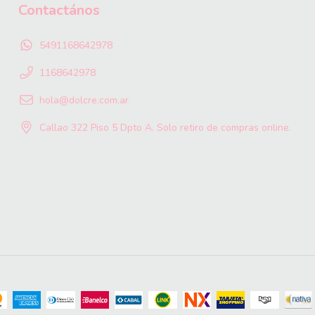
Contactános
5491168642978
1168642978
hola@dolcre.com.ar
Callao 322 Piso 5 Dpto A. Solo retiro de compras online.