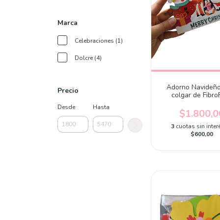
Marca
Celebraciones (1)
Dolcre (4)
Adorno Navideño
Precio
colgar de FibroF
Desde
Hasta
$1.800,0
3
cuotas sin inter
$600,00