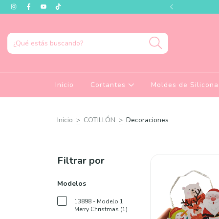
és visitar nuestro showroom!
Inicio
Cortantes
Moldes de Silicon
Inicio
>
COTILLÓN
>
Decoraciones
Filtrar por
Modelos
13898 - Modelo 1
Merry Christmas (1)