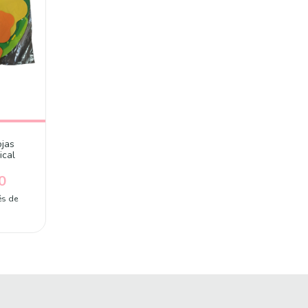
ojas
ical
0
és de