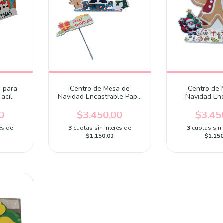
 para
Centro de Mesa de
Centro de
acil
Navidad Encastrable Papa
Navidad En
Noel
Hombre de 
0
$3.450,00
$3.45
és de
3
cuotas sin interés de
3
cuotas sin 
$1.150,00
$1.150