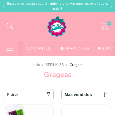
Entregas personales coordinando horario. Hacemos envíos a todo el
país!!!
0
CORTANTES
HERRAMIENTAS
INSUMOS
Inicio
>
SPRINKLES
>
Grageas
Grageas
Filtrar